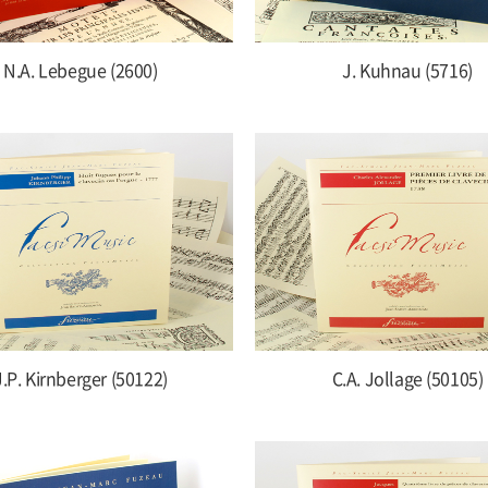
N.A. Lebegue (2600)
J. Kuhnau (5716)
J.P. Kirnberger (50122)
C.A. Jollage (50105)