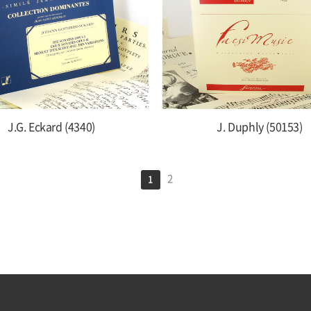
J.G. Eckard (4340)
J. Duphly (50153)
2
1