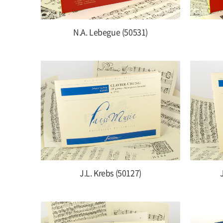
N.A. Lebegue (50531)
J.L. Krebs (50127)