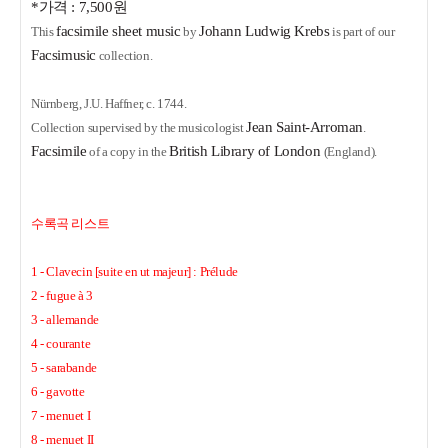
*가격 : 7,500원
facsimile sheet music
Johann Ludwig Krebs
This
by
is part of our
Facsimusic
collection.
Nürnberg, J.U. Haffner, c. 1744.
Jean Saint-Arroman
Collection supervised by the musicologist
.
Facsimile
British Library of London
of a copy in the
(England).
수록곡 리스트
1 - Clavecin [suite en ut majeur] : Prélude
2 - fugue à 3
3 - allemande
4 - courante
5 - sarabande
6 - gavotte
7 - menuet I
8 - menuet II